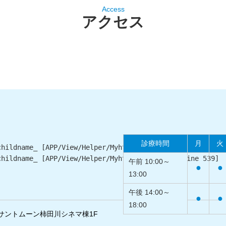
Access
アクセス
診療時間
月
火
childname_ [
APP/View/Helper/MyhtmlHelper.php
, line 
539
]
childname_ [
APP/View/Helper/MyhtmlHelper.php
, line 
539
]
午前 10:00～
●
●
13:00
午後 14:00～
●
●
18:00
-2サントムーン柿田川シネマ棟1F