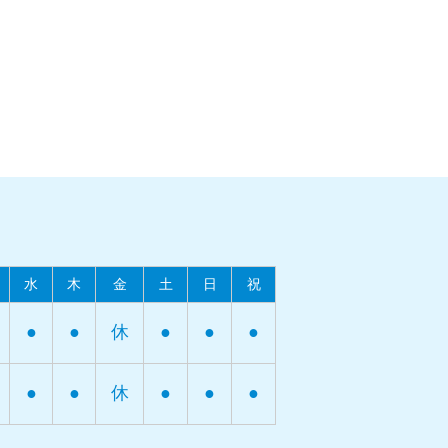
水
木
金
土
日
祝
●
●
休
●
●
●
●
●
休
●
●
●